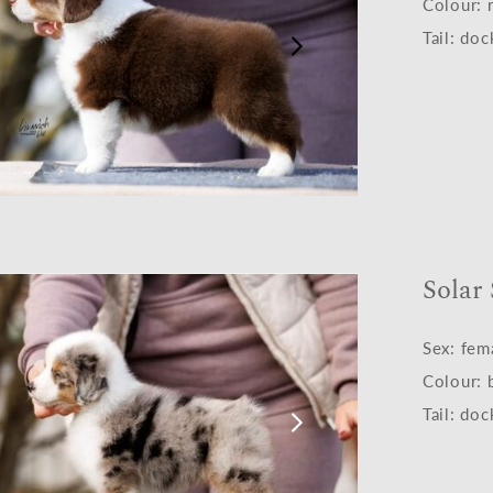
Colour: r
Tail: do
Solar
Sex: fem
Colour: 
Tail: do