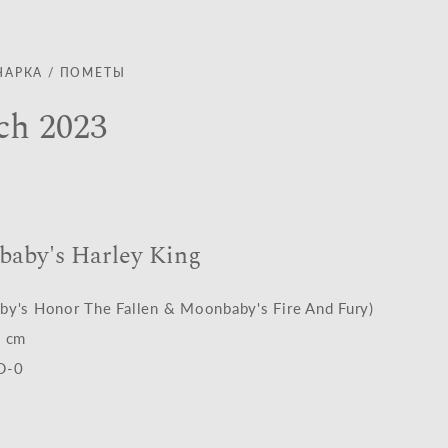
ЧАРКА
/
ПОМЕТЫ
ch 2023
aby's Harley King
y's Honor The Fallen & Moonbaby's Fire And Fury)
0 cm
D-0