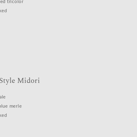
ed tricolor
cked
 Style Midori
ale
blue merle
cked