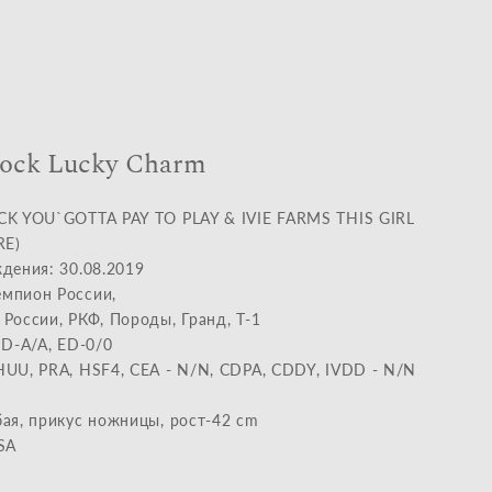
ock Lucky Charm
CK YOU`GOTTA PAY TO PLAY & IVIE FARMS THIS GIRL
RE)
дения: 30.08.2019
мпион России,
России, РКФ, Породы, Гранд, T-1
HD-A/A, ED-0/0
UU, PRA, HSF4, CEA - N/N, CDPA, CDDY, IVDD - N/N
ая, прикус ножницы, рост-42 cm
SA