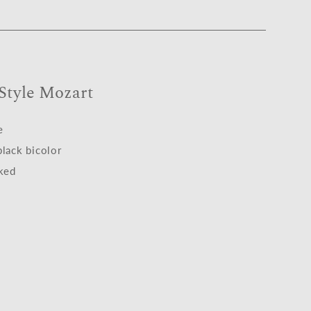
 Style Mozart
e
black bicolor
cked