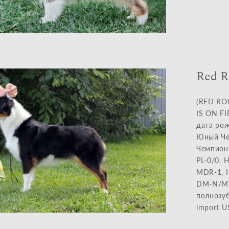
Red R
(RED RO
IS ON FI
дата рож
Юный Че
Чемпион 
PL-0/0, 
MDR-1, H
DM-N/M
полнозуб
import U